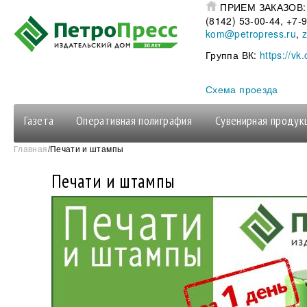
Перейти к основному содержанию
ПРИЕМ ЗАКАЗОВ
(8142) 53-00-44, +7
kom@petropress.ru
,
Группа ВК:
https://vk
Схема проезда
Газета
Оперативная полиграфия
Сувенирная продук
Вы здесь
Главная
/Печати и штампы
Печати и штампы