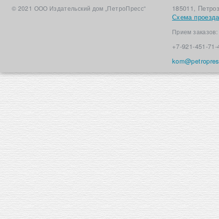
185011, Петро
© 2021 ООО Издательский дом „ПетроПресс“
Схема проезд
Прием заказов
+7-921-451-71-
kom@petropres