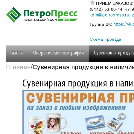
Перейти к основному содержанию
ПРИЕМ ЗАКАЗОВ
(8142) 53-00-44, +7
kom@petropress.ru
,
Группа ВК:
https://vk
Схема проезда
Газета
Оперативная полиграфия
Сувенирная продук
Вы здесь
Главная
/Сувенирная продукция в наличии
Сувенирная продукция в налич