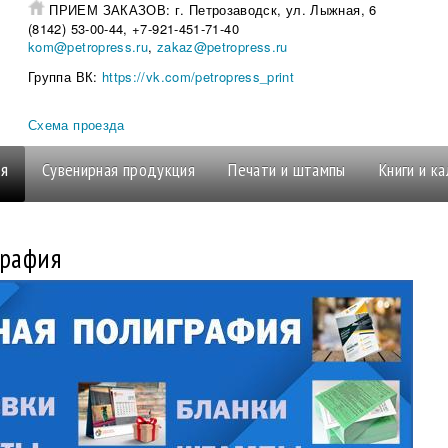
ПРИЕМ ЗАКАЗОВ:
г. Петрозаводск, ул. Лыжная,
(8142) 53-00-44, +7-921-451-71-40
kom@petropress.ru
,
zakaz@petropress.ru
Группа ВК:
https://vk.com/petropress_print
Схема проезда
ия
Сувенирная продукция
Печати и штампы
Книги и к
графия