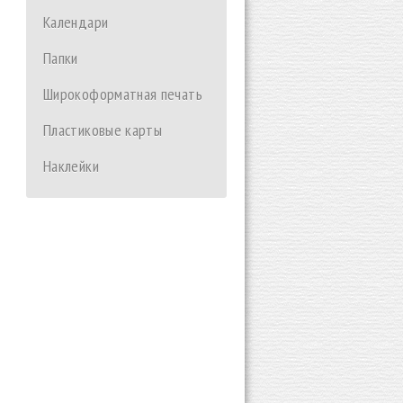
Календари
Папки
Широкоформатная печать
Пластиковые карты
Наклейки