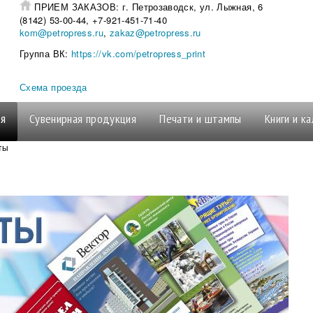
ПРИЕМ ЗАКАЗОВ:
г. Петрозаводск, ул. Лыжная,
(8142) 53-00-44, +7-921-451-71-40
kom@petropress.ru
,
zakaz@petropress.ru
Группа ВК:
https://vk.com/petropress_print
Схема проезда
ия
Сувенирная продукция
Печати и штампы
Книги и к
ты