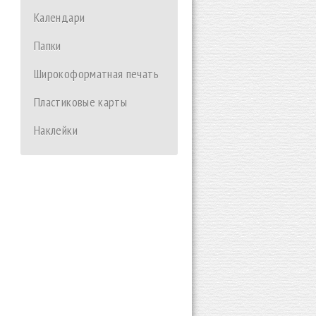
Календари
Папки
Широкоформатная печать
Пластиковые карты
Наклейки